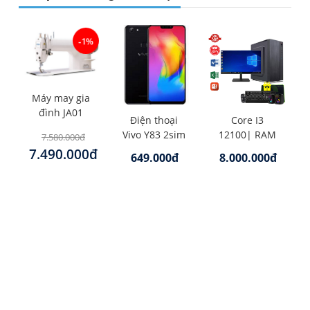
-1%
Máy may gia
đình JA01
Điện thoại
Core I3
Vivo Y83 2sim
12100| RAM
7.580.000đ
ram 6G/128G
8G|SSD
7.490.000đ
649.000đ
8.000.000đ
máy Chính
250G| Màn
Hãng,
22inch