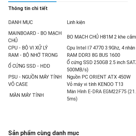
Thông tin chi tiết
DANH MỤC
Linh kiện
MAINBOARD - BO MẠCH
BO MẠCH CHỦ H81M 2 khe cắm
CHỦ
CPU - BỘ VI XỬ LÝ
Cpu Intel I7 4770 3.9Ghz, 4 nhâ
RAM - BỘ NHỚ TRONG
RAM DDR3 8G BUS 1600
Ổ cứng SSD 250GB 2.5 inch SAT
Ổ CỨNG SSD - HDD
500MB/s)
PSU - NGUỒN MÁY TÍNH
Nguồn PC ORIENT ATX 450W
VỎ CASE
Vỏ máy vi tính KENOO T13
Màn Hình E-DRA EGM22F75 (21.5 
MÀN MÁY TÍNH
5ms)
Sản phẩm cùng danh mục